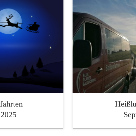
ir wünschen euch eine
Liebe Freunde von Blue Pl
uch einen guten Rutsch, in
fulminant, 7 fahrbare Tage
freuen uns auf herrliche
wenn der September im weit
vor den Alpen oder über
begann, waren viele schöne
llonfahrten auch an […]
Oktoberwoche gab es imme
fahrten
Heißlu
 2025
Sep