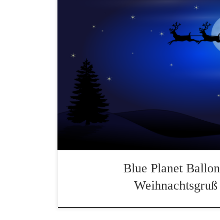
Liebe Freunde von Blue Planet Ballooning,w
besinnliche und erholsame Weihnachtszeit! A
ein gesundes und glückliches neues Jahr! Wir 
Ballonfahrten mit euch im Winter, Sommer, 
den Alpen oder … Übrigens finden unsere Ba
Blue Planet Ballon
Weihnachtsgruß