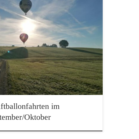
anet Ballooning, der September begann
 am Stück hat man nicht oft im Jahr. Auch
eren Verlauf teilweise nicht so war wie er
 fahrbare Tage dabei. In der ersten
rhin zwei richtig […]
ftballonfahrten im
tember/Oktober