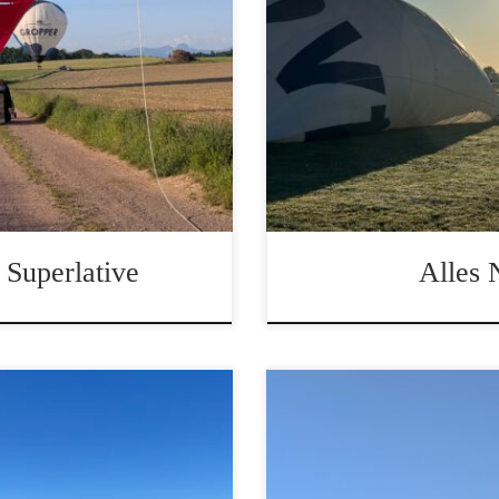
Jungfernfahrt des neuen B
 Superlative
Alles 