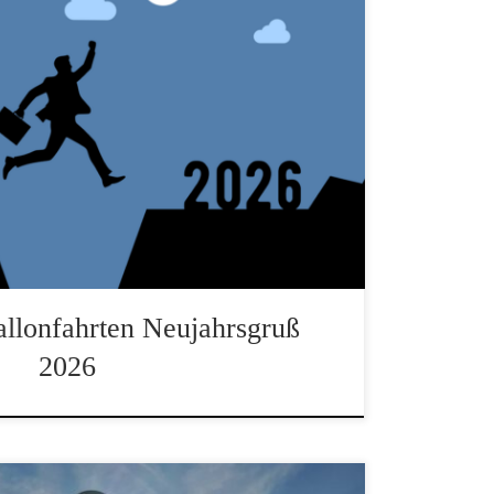
net Ballooning, wir wünschen euch allen ein
ues Jahr!!! Wir freuen uns auf herrliche
erzliche Grüßen aus BergangerEuer Blue
allonfahrten Neujahrsgruß
2026