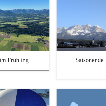
icke
Ballonfahrten in den Alpe
im Frühling
Saisonende 