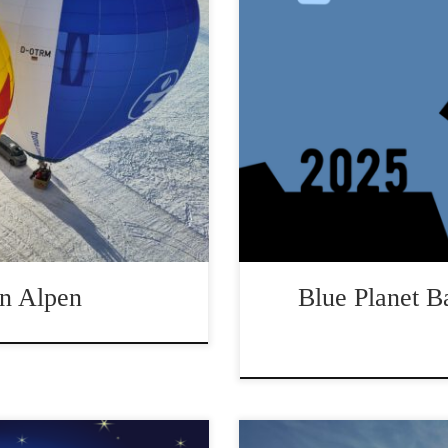
Liebe Freunde von Blue Pla
gesundes und glückliches ne
tertraum
Ballonfahrten mit euch! H
Planet Ballooning Team
en Alpen
Blue Planet B