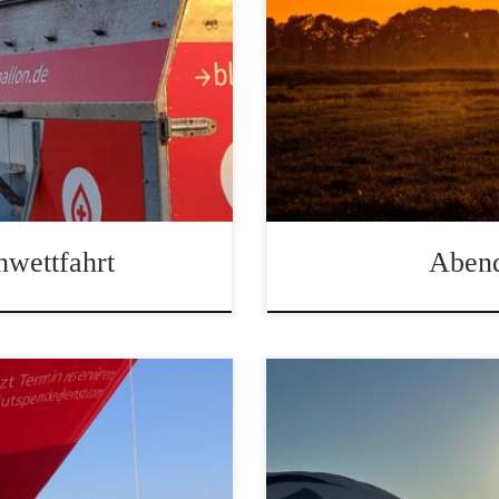
Heißluftballonfahrt am A
nwettfahrt
Abend