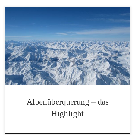
Blue Planet Ballooning führt seit vielen Jahren
Alpenüberquerungen im Heißluftballon durch. Hier
finden Sie alle wichtigen Informationen über dieses
unvergleichbare Abenteuer im Ballon. Schweben Sie
mit uns, getragen von heißer Luft, über die Gipfel der
Alpen Richtung Italien … INFOMAPPE
ALPENÜBERQUERUNG (pdf)
Alpenüberquerung – das
Highlight