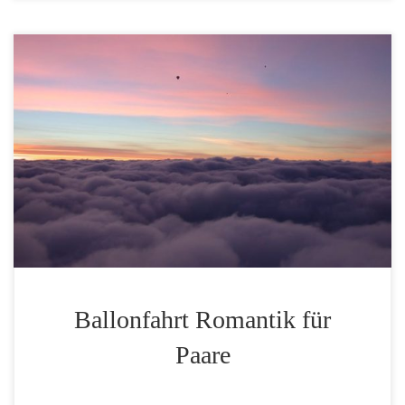
Sie wollen mit Ihrem Partner/in im siebten Himmel
schweben, oder sogar in luftigen Höhen den
besonderen Antrag stellen? Kein Problem! Sie fahren
exklusiv zu zweit (natürlich plus Ihrem persönlichen
Piloten) im Ballonkorb. Kein weiterer Gast ist
anwesend, Sie haben dieses romantische Erlebnis für
sich ganz allein.
Ballonfahrt Romantik für
Paare