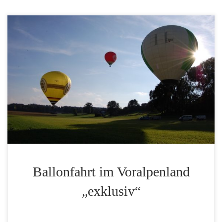
Die Ballonfahrt im Voralpenland ist unser beliebter
Klassiker. Wir starten mit Ihnen zwischen München
und den Alpen, im bayerischen Oberland. Das Gebiet
südlich von München eignet sich herrvoragend zum
Ballonfahren. Es bestehen keinerlei Einschränkungen
des Luftraums. Deshalb können wir auf Höhen
zwischen 2000 und 3000 m aufsteigen und haben bei
[…]
Ballonfahrt im Voralpenland
„exklusiv“